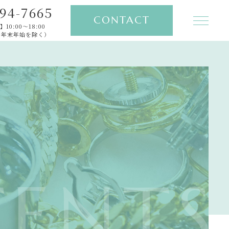
94-7665
CONTACT
10:00～18:00
 年末年始を除く）
TOP
PICK UP
ABOUT
FEATURE
GALLERY
ENTS
NEWS
CONTENTS