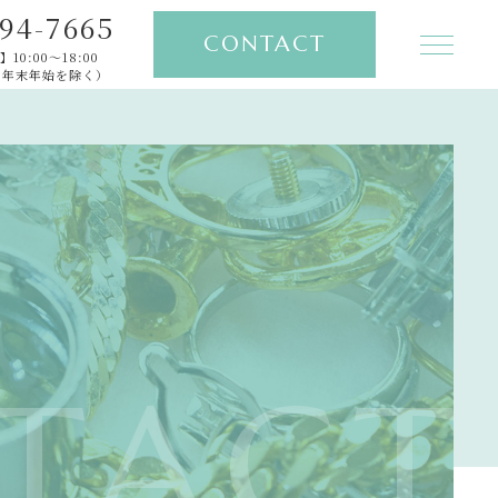
94-7665
CONTACT
10:00～18:00
 年末年始を除く）
TOP
PICK UP
ABOUT
FEATURE
GALLERY
TACT
NEWS
CONTENTS